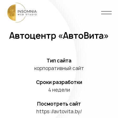
Автоцентр «АвтоВита»
Главная
Создание сайтов
Сайт-визитка
Поддержка сайтов
Лендинг (Landing Page)
Услуги
Графический дизайн
Тип сайта
корпоративный сайт
Корпоративный сайт
Локализация и перевод
Портфолио
Сроки разработки
Сайт-каталог
Цены
4 недели
Интернет-магазин
Блог
Посмотреть сайт
Сайты для гос. организаций
Контакты
https://avtovita.by/